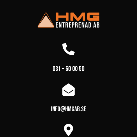

031 – 60 00 50

info@hmgab.se
