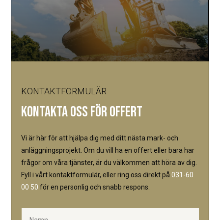
KONTAKTFORMULÄR
KONTAKTA OSS FÖR OFFERT
Vi är här för att hjälpa dig med ditt nästa mark- och
anläggningsprojekt. Om du vill ha en offert eller bara har
frågor om våra tjänster, är du välkommen att höra av dig.
Fyll i vårt kontaktformulär, eller ring oss direkt på
031-60
00 50
för en personlig och snabb respons.