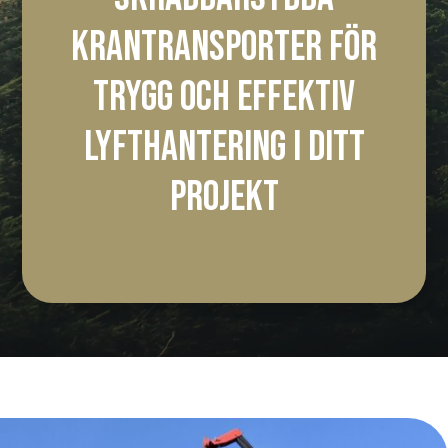
KRANTRANSPORTER FÖR
TRYGG OCH EFFEKTIV
LYFTHANTERING I DITT
PROJEKT