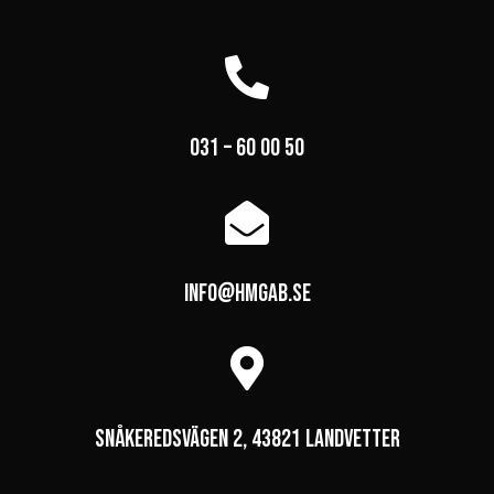

031 – 60 00 50

info@hmgab.se

Snåkeredsvägen 2, 43821 Landvetter