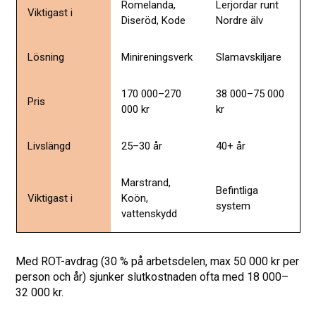
Romelanda,
Lerjordar runt
Viktigast i
Diseröd, Kode
Nordre älv
Lösning
Minireningsverk
Slamavskiljare
170 000–270
38 000–75 000
Pris
000 kr
kr
Livslängd
25–30 år
40+ år
Marstrand,
Befintliga
Viktigast i
Koön,
system
vattenskydd
Med ROT-avdrag (30 % på arbetsdelen, max 50 000 kr per
person och år) sjunker slutkostnaden ofta med 18 000–
32 000 kr.