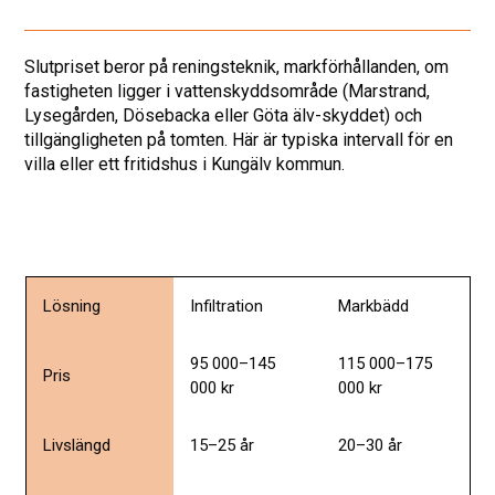
Slutpriset beror på reningsteknik, markförhållanden, om
fastigheten ligger i vattenskyddsområde (Marstrand,
Lysegården, Dösebacka eller Göta älv-skyddet) och
tillgängligheten på tomten. Här är typiska intervall för en
villa eller ett fritidshus i Kungälv kommun.
Lösning
Infiltration
Markbädd
95 000–145
115 000–175
Pris
000 kr
000 kr
Livslängd
15–25 år
20–30 år