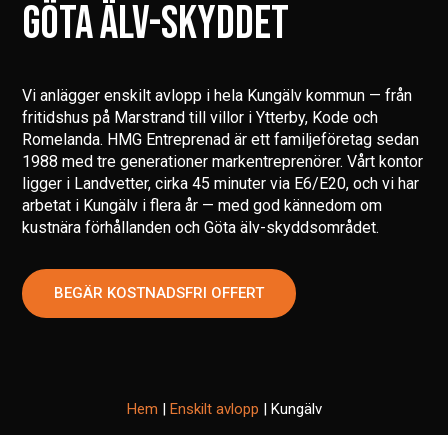
GÖTA ÄLV-SKYDDET
Vi anlägger enskilt avlopp i hela Kungälv kommun — från
fritidshus på Marstrand till villor i Ytterby, Kode och
Romelanda. HMG Entreprenad är ett familjeföretag sedan
1988 med tre generationer markentreprenörer. Vårt kontor
ligger i Landvetter, cirka 45 minuter via E6/E20, och vi har
arbetat i Kungälv i flera år — med god kännedom om
kustnära förhållanden och Göta älv-skyddsområdet.
BEGÄR KOSTNADSFRI OFFERT
Hem
|
Enskilt avlopp
|
Kungälv