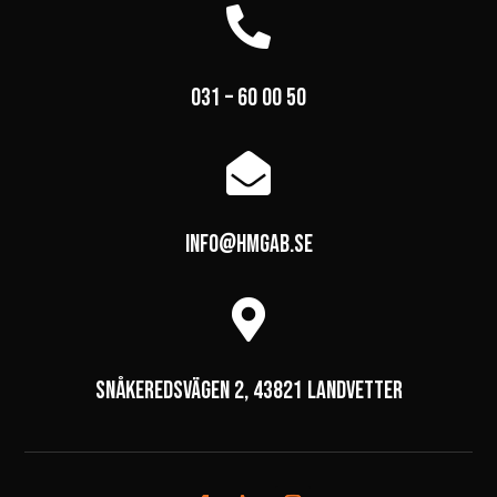

031 – 60 00 50

info@hmgab.se

Snåkeredsvägen 2, 43821 Landvetter