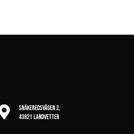
Snåkeredsvägen 2,

43821 Landvetter