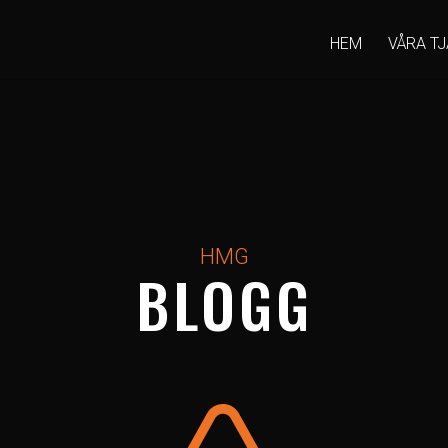
HEM
VÅRA T
HMG
BLOGG