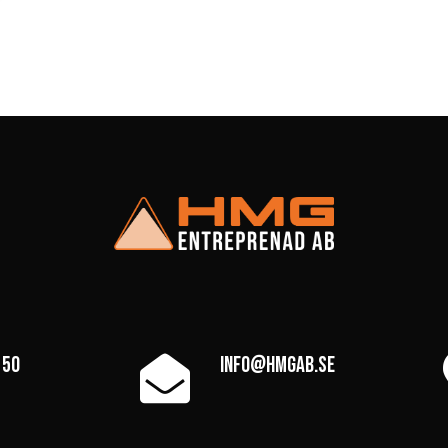
 50
info@hmgab.se
