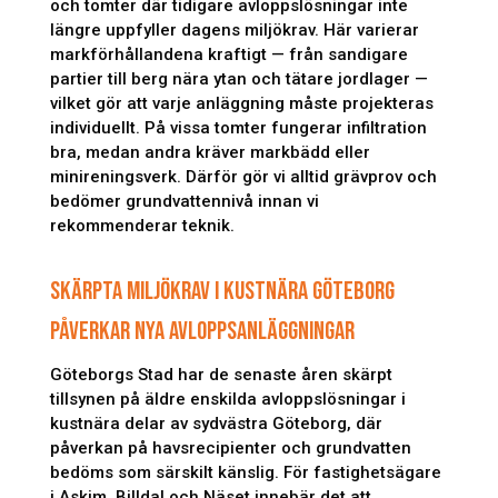
och tomter där tidigare avloppslösningar inte
längre uppfyller dagens miljökrav. Här varierar
markförhållandena kraftigt — från sandigare
partier till berg nära ytan och tätare jordlager —
vilket gör att varje anläggning måste projekteras
individuellt. På vissa tomter fungerar infiltration
bra, medan andra kräver markbädd eller
minireningsverk. Därför gör vi alltid grävprov och
bedömer grundvattennivå innan vi
rekommenderar teknik.
SKÄRPTA MILJÖKRAV I KUSTNÄRA GÖTEBORG
PÅVERKAR NYA AVLOPPSANLÄGGNINGAR
Göteborgs Stad har de senaste åren skärpt
tillsynen på äldre enskilda avloppslösningar i
kustnära delar av sydvästra Göteborg, där
påverkan på havsrecipienter och grundvatten
bedöms som särskilt känslig. För fastighetsägare
i Askim, Billdal och Näset innebär det att