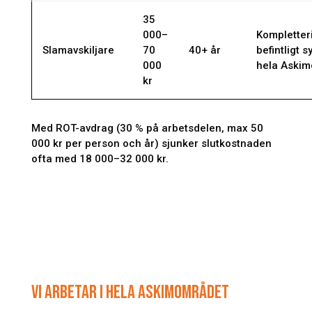
35
000–
Kompletter
Slamavskiljare
70
40+ år
befintligt s
000
hela Aski
kr
Med ROT-avdrag (30 % på arbetsdelen, max 50
000 kr per person och år) sjunker slutkostnaden
ofta med 18 000–32 000 kr.
VI ARBETAR I HELA ASKIMOMRÅDET