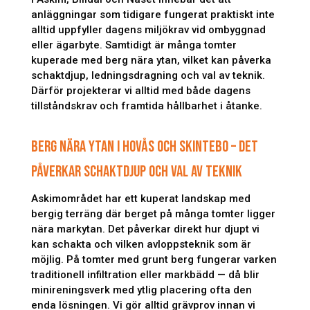
anläggningar som tidigare fungerat praktiskt inte
alltid uppfyller dagens miljökrav vid ombyggnad
eller ägarbyte. Samtidigt är många tomter
kuperade med berg nära ytan, vilket kan påverka
schaktdjup, ledningsdragning och val av teknik.
Därför projekterar vi alltid med både dagens
tillståndskrav och framtida hållbarhet i åtanke.
BERG NÄRA YTAN I HOVÅS OCH SKINTEBO – DET
PÅVERKAR SCHAKTDJUP OCH VAL AV TEKNIK
Askimområdet har ett kuperat landskap med
bergig terräng där berget på många tomter ligger
nära markytan. Det påverkar direkt hur djupt vi
kan schakta och vilken avloppsteknik som är
möjlig. På tomter med grunt berg fungerar varken
traditionell infiltration eller markbädd — då blir
minireningsverk med ytlig placering ofta den
enda lösningen. Vi gör alltid grävprov innan vi