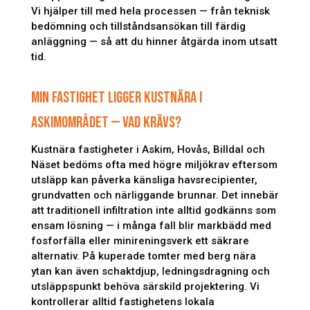
Vi hjälper till med hela processen — från teknisk
bedömning och tillståndsansökan till färdig
anläggning — så att du hinner åtgärda inom utsatt
tid.
MIN FASTIGHET LIGGER KUSTNÄRA I
ASKIMOMRÅDET — VAD KRÄVS?
Kustnära fastigheter i Askim, Hovås, Billdal och
Näset bedöms ofta med högre miljökrav eftersom
utsläpp kan påverka känsliga havsrecipienter,
grundvatten och närliggande brunnar. Det innebär
att traditionell infiltration inte alltid godkänns som
ensam lösning — i många fall blir markbädd med
fosforfälla eller minireningsverk ett säkrare
alternativ. På kuperade tomter med berg nära
ytan kan även schaktdjup, ledningsdragning och
utsläppspunkt behöva särskild projektering. Vi
kontrollerar alltid fastighetens lokala