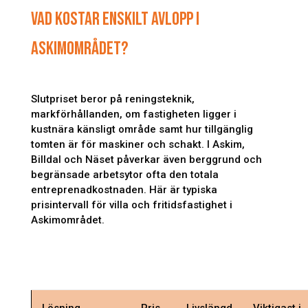
VAD KOSTAR ENSKILT AVLOPP I
ASKIMOMRÅDET?
Slutpriset beror på reningsteknik,
markförhållanden, om fastigheten ligger i
kustnära känsligt område samt hur tillgänglig
tomten är för maskiner och schakt. I Askim,
Billdal och Näset påverkar även berggrund och
begränsade arbetsytor ofta den totala
entreprenadkostnaden. Här är typiska
prisintervall för villa och fritidsfastighet i
Askimområdet.
Lösning
Pris
Livslängd
Viktigast i