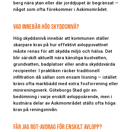
berg nära ytan eller där jorddjupet är begränsat —
något som ofta förekommer i Askimområdet.
VAD INNEBÄR HÖG SKYDDSNIVÅ?
Hög skyddsnivå innebär att kommunen ställer
skarpare krav på hur effektivt avloppsvattnet
måste renas för att skydda miljö och hälsa. Det
blir särskilt aktuellt nära känsliga kustvatten,
grundvatten, badplatser eller andra skyddsvärda
recipienter. I praktiken räcker traditionell
infiltration då sällan som ensam lösning — istället
krävs ofta markbädd med extra fosforrening eller
minireningsverk. Göteborgs Stad gör en
bedömning i varje enskilt avloppsärende, men i
kustnära delar av Askimområdet ställs ofta höga
krav på reningsnivån.
FÅR JAG ROT-AVDRAG FÖR ENSKILT AVLOPP?