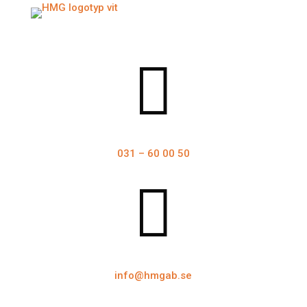

031 – 60 00 50

info@hmgab.se