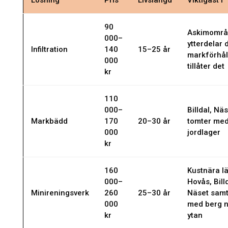
90
Askimområ
000–
ytterdelar 
Infiltration
140
15–25 år
markförhå
000
tillåter det
kr
110
000–
Billdal, Nä
Markbädd
170
20–30 år
tomter med
000
jordlager
kr
160
Kustnära lä
000–
Hovås, Bill
Minireningsverk
260
25–30 år
Näset samt
000
med berg 
kr
ytan