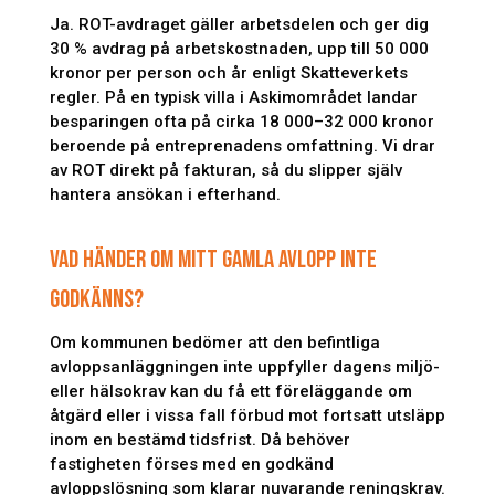
Ja. ROT-avdraget gäller arbetsdelen och ger dig
30 % avdrag på arbetskostnaden, upp till 50 000
kronor per person och år enligt Skatteverkets
regler. På en typisk villa i Askimområdet landar
besparingen ofta på cirka 18 000–32 000 kronor
beroende på entreprenadens omfattning. Vi drar
av ROT direkt på fakturan, så du slipper själv
hantera ansökan i efterhand.
VAD HÄNDER OM MITT GAMLA AVLOPP INTE
GODKÄNNS?
Om kommunen bedömer att den befintliga
avloppsanläggningen inte uppfyller dagens miljö-
eller hälsokrav kan du få ett föreläggande om
åtgärd eller i vissa fall förbud mot fortsatt utsläpp
inom en bestämd tidsfrist. Då behöver
fastigheten förses med en godkänd
avloppslösning som klarar nuvarande reningskrav.