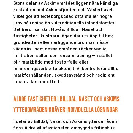
Stora delar av Askimområdet ligger nära känsliga
kustvatten mot Askimsfjorden och Västerhavet,
vilket gör att Göteborgs Stad ofta ställer högre
krav på rening än vid traditionella inlandstomter.
Det berör särskilt Hovås, Billdal, Näset och
fastigheter i kustnära lägen där utsläpp till hav,
grundvatten eller närliggande brunnar måste
vägas in. Inom dessa områden räcker vanlig
infiltration sällan som ensam lösning — i stället
blir markbädd med fosforfälla eller
minireningsverk ofta aktuellt. Vi kontrollerar alltid
markförhållanden, skyddsavstånd och recipient
innan vi lämnar offert.
ÄLDRE FASTIGHETER I BILLDAL, NÄSET OCH ASKIMS
YTTEROMRÅDEN KRÄVER INDIVIDUELLA LÖSNINGAR
I delar av Billdal, Näset och Askims ytterområden
finns äldre villafastigheter, ombyggda fritidshus