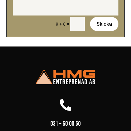
Skicka
=
9 + 6

031 – 60 00 50