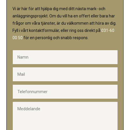
Vi är här för att hjälpa dig med ditt nästa mark- och
anläggningsprojekt. Om du vill ha en offert eller bara har
frågor om våra tjänster, är du välkommen att höra av dig.
Fyll i vårt kontaktformulär, eller ring oss direkt på
031-60
00 50
för en personlig och snabb respons.