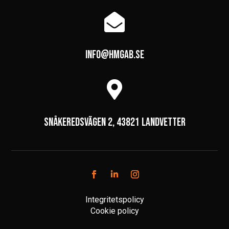

info@hmgab.se

Snåkeredsvägen 2, 43821 Landvetter
Integritetspolicy
Cookie policy